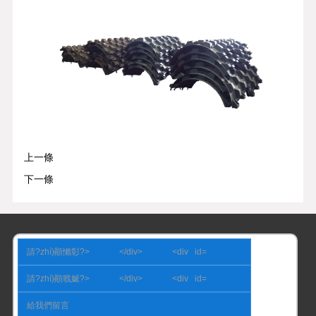
上一條
下一條