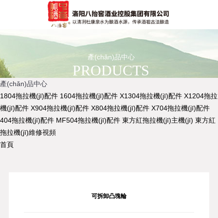
產(chǎn)品中心
PRODUCTS
產(chǎn)品中心
1804拖拉機(jī)配件
1604拖拉機(jī)配件
X1304拖拉機(jī)配件
X1204拖拉
機(jī)配件
X904拖拉機(jī)配件
X804拖拉機(jī)配件
X704拖拉機(jī)配件
404拖拉機(jī)配件
MF504拖拉機(jī)配件
東方紅拖拉機(jī)主機(jī)
東方紅
拖拉機(jī)維修視頻
首頁
可拆卸凸塊輪